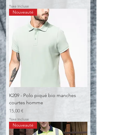
Taxe Incluse
Nouveauté
K209 - Polo piqué bio manches
courtes homme
Prix
15,00 €
Taxe Incluse
Nouveauté