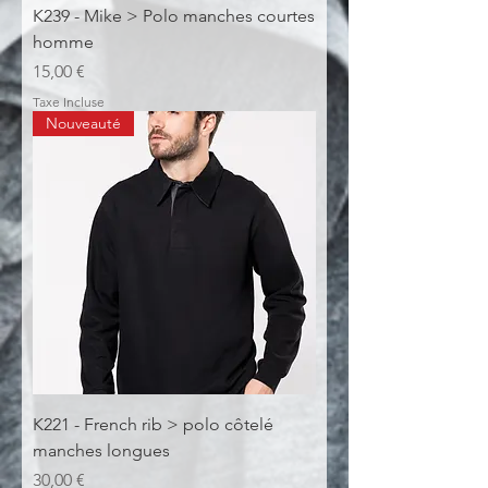
K239 - Mike > Polo manches courtes
homme
Prix
15,00 €
Taxe Incluse
Nouveauté
K221 - French rib > polo côtelé
manches longues
Prix
30,00 €