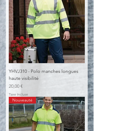
YHVJ310 - Polo manches longues
haute visibilité
Prix
20,00 €
Taxe Incluse
Nouveauté