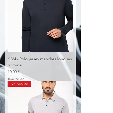
K264 - Polo jersey manches longues
homme
Prix
10,00 €
Taxe Incluse
Nouveauté