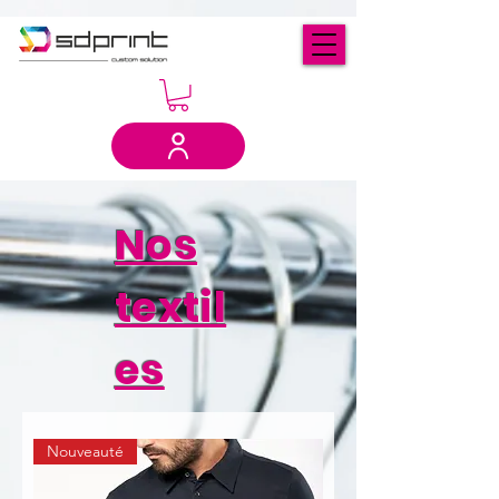
Nos
textil
es
Nouveauté