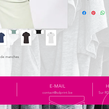
95% coton / 5% élast
bord-côte et bande 
avec 2 boutons. Fini
Petites fentes latéral
du vêtement.
as de manches
E-MAIL
H
contact@sdprint.be
Sur R