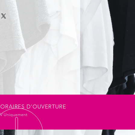
hanne. Maille piquée. Col avec
de propreté. Patte de boutonnage
tion bord-côte au bas des manches.
es et finition double aiguille au bas
ORAIRES D'OUVERTURE
DV Uniquement