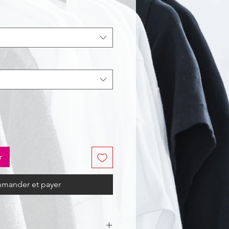
r
mander et payer