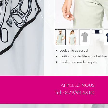
Look chic et casual
Finition bord-côte au col et b
Confection maille piquée
APPELEZ-NOUS
Tél: 0479/93.43.80