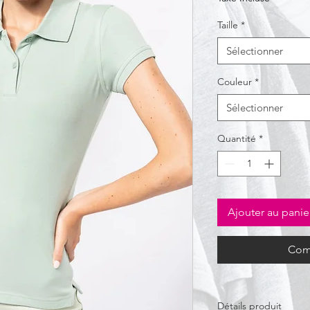
Taille
*
Sélectionner
Couleur
*
Sélectionner
Quantité
*
Ajouter au panie
Com
Détails produit