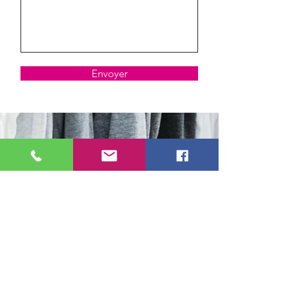
Envoyer
NOS TYPES DE CLIENTS
- Les particuliers.
- Les entreprises.
- Les clubs sportifs.
- Les écoles.
NOS SERVICES
- Impression tout support.
- Impression Textiles.
- Merchandising & Goodies.
- Communication Web.
- Création Logo.