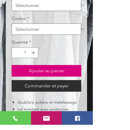
Couleur
*
Quantité
*
Ajouter au panier
Commander et payer
doublure polaire et matelassage
col montant avec protection
menton intégrée
2 poches chauffe mains latérales
zippées