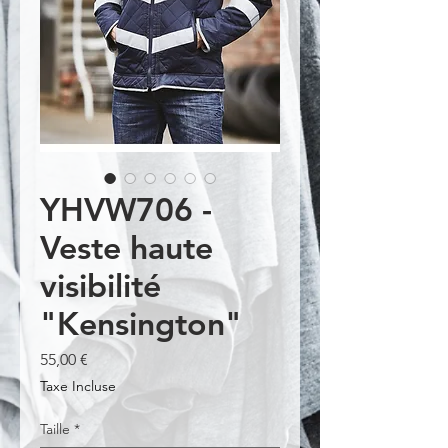
YHVW706 -
Veste haute
visibilité
"Kensington"
Prix
55,00 €
Taxe Incluse
Taille
*