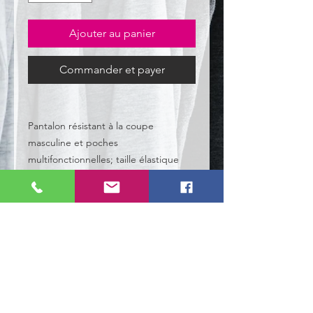
Ajouter au panier
Commander et payer
Pantalon résistant à la coupe
masculine et poches
multifonctionnelles; taille élastique
avec passants de ceinture.
Détails produit
65 % polyester, 35 % coton, 195 g/m²
EN ISO 13688
Style: Standard
Lavage à 40 °C, processus de lavage
normal
NOS TYPES DE CLIENTS