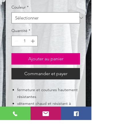
Couleur
*
Quantité
*
Ajouter au panier
Commander et payer
fermeture et coutures hautement
résistantes
vêtement chaud et résistant à
l'eau
bandes réfléchissantes pour
assurer la sécurité