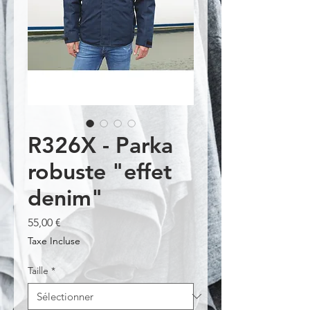
R326X - Parka
robuste "effet
denim"
Prix
55,00 €
Taxe Incluse
Taille
*