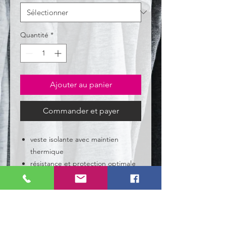
Quantité
*
Ajouter au panier
Commander et payer
veste isolante avec maintien
thermique
résistance et protection optimale
coupe large offrant une bonne
mobilité
Détails produit