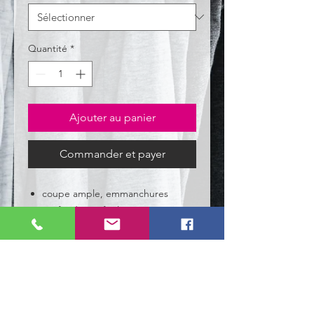
Quantité
*
Ajouter au panier
Commander et payer
coupe ample, emmanchures
profondes et facile à porter
tissu résistant et durable
Détails produit
100% polyester. Conforme à la norme
EN ISO 20471:2013 catégorie 2.