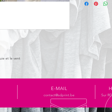
enduction acrylique, 
rembourré 100% polyes
coupe-vent. Col en 
zippée et rabat temp
poches devant à bout
boutons pression au d
uie et le vent
E-MAIL
H
contact@sdprint.be
Sur R