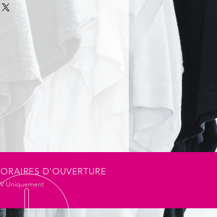
matelassé en losange. Intérieur
ter 4 oz. Résistant à l'eau et
matière Corduroy. Fermeture
ête avec boutons pression. 2
ons pression. 2 ouvertures à
os. Poche intérieure poitrine.
ORAIRES D'OUVERTURE
DV Uniquement