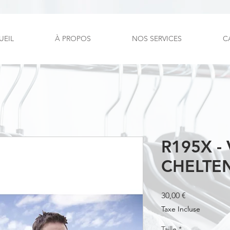
UEIL
À PROPOS
NOS SERVICES
C
R195X - 
CHELTE
Prix
30,00 €
Taxe Incluse
Taille
*