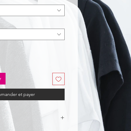
r
mander et payer
 100% polyester taffetas avec