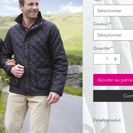
Sélectionner
Couleur
*
Sélectionner
Quantité
*
Ajouter au panie
Com
Détails produit
Extérieur et doublure