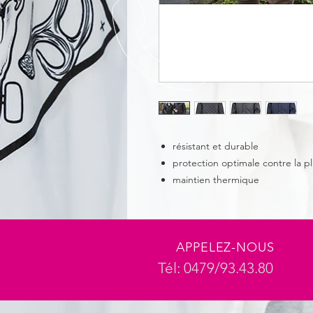
résistant et durable
protection optimale contre la pl
maintien thermique
APPELEZ-NOUS
Tél: 0479/93.43.80