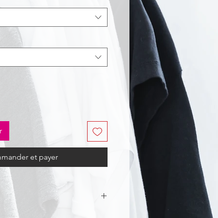
r
mander et payer
 35 % polyester, 3 % Spandex, 260