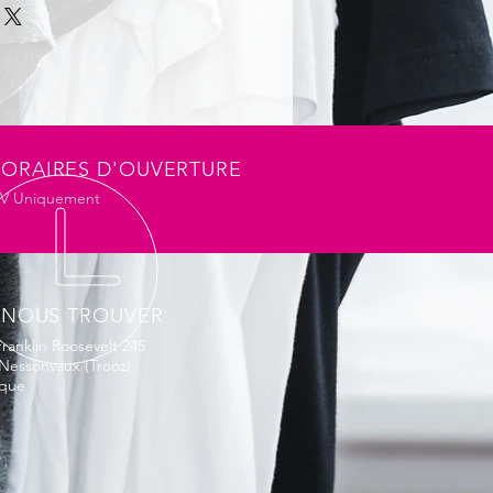
ide (Nylon), 5 % Spandex, 230
essus de lavage normal
ORAIRES D'OUVERTURE
impossible
DV Uniquement
fessionnel
 NOUS TROUVER
ranklin Roosevelt 245
Nessonvaux (Trooz)
ique