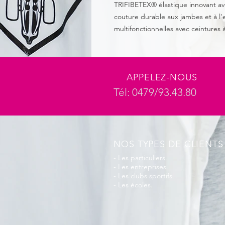
TRIFIBETEX® élastique innovant av
couture durable aux jambes et à l
multifonctionnelles avec ceintures à 
APPELEZ-NOUS
Tél: 0479/93.43.80
NOS TYPES DE CLIENTS
- Les particuliers.
- Les entreprises.
- Les clubs sportifs.
- Les écoles.