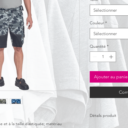
Sélectionner
Couleur
*
Sélectionner
Quantité
*
Ajouter au panie
Com
Détails produit
e et à la taille élastiquée; matériau
Exterieur:
62 % coton,