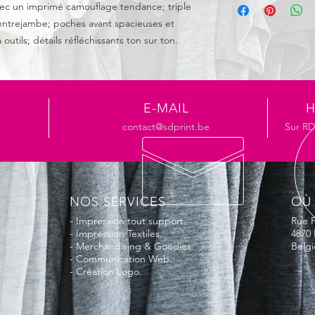
ec un imprimé camouflage tendance; triple
g/m², TRIFIBETEX
'entrejambe; poches avant spacieuses et
Renforcé:
95 % polyam
g/m², CORDURA
outils; détails réfléchissants ton sur ton.
EN ISO 13688
Style:
Slim Fit
Lavage à 40 °C, proc
Ne pas blanchir
E-MAIL
H
Séchage au sécheur 
contact@sdprint.be
Sur R
Ne pas repasser
Pas de entretien pro
NOS SERVICES
OÙ
- Impression tout support.
Rue F
- Impression Textiles.
4870 
- Merchandising & Goodies.
Belg
- Communication Web.
- Création Logo.