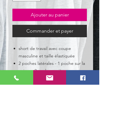
Ajouter au panier
Commander et payer
short de travail avec coupe
masculine et taille élastiquée
2 poches latérales - 1 poche sur la
cuisse - 2 poches arrière
Détails produit
Exterieur:
100 % coton, 260 g/m²
EN ISO 13688
NOS TYPES DE CLIENTS