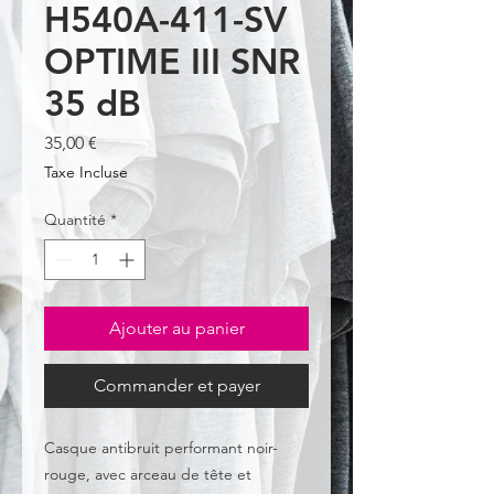
H540A-411-SV
OPTIME III SNR
35 dB
Prix
35,00 €
Taxe Incluse
Quantité
*
Ajouter au panier
Commander et payer
Casque antibruit performant noir-
rouge, avec arceau de tête et