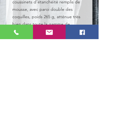
coussinets d‘étanchéité remplis de
mousse, avec paroi double des
coquilles, poids 265 g, atténue très
bien dans toute la gamme de
fréquences.
NOS TYPES DE CLIENTS
- Les particuliers.
- Les entreprises.
- Les clubs sportifs.
- Les écoles.
NOS SERVICES
- Impression tout support.
- Impression Textiles.
- Merchandising & Goodies.
- Communication Web.
- Création Logo.