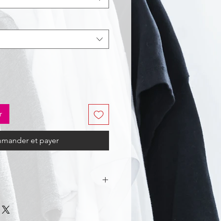
r
mander et payer
ster, Coating: polyuréthane