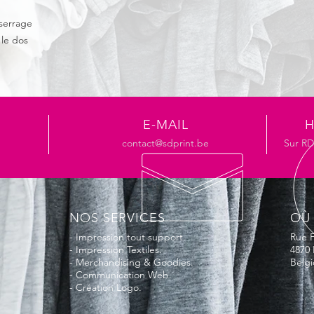
EN ISO 20471 (Class: 
 serrage
Caractéristiques:
Imp
 le dos
Nombre de cycles:
1
Lavage à 40 °C, proc
Ne pas blanchir
Séchage au sécheur 
Ne pas repasser
Pas d'entretien profe
E-MAIL
H
contact@sdprint.be
Sur R
NOS SERVICES
OÙ
- Impression tout support.
Rue F
- Impression Textiles.
4870 
- Merchandising & Goodies.
Belg
- Communication Web.
- Création Logo.