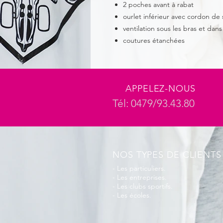
2 poches avant à rabat
ourlet inférieur avec cordon de
ventilation sous les bras et dans
coutures étanchées
APPELEZ-NOUS
Tél: 0479/93.43.80
NOS TYPES DE CLIENTS
- Les particuliers.
- Les entreprises.
- Les clubs sportifs.
- Les écoles.