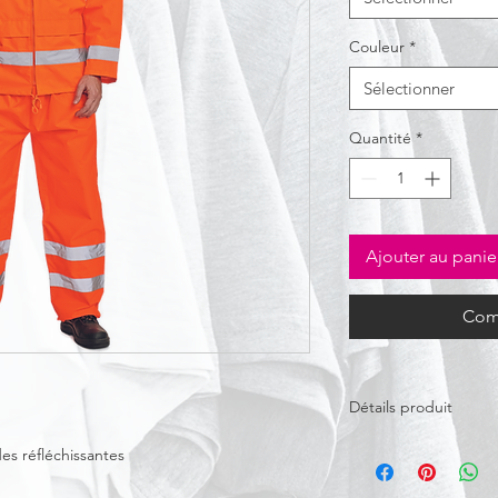
Couleur
*
Sélectionner
Quantité
*
Ajouter au panie
Com
Détails produit
Exterieur:
100 % polye
des réfléchissantes
EN ISO 13688
EN 343 (31X)