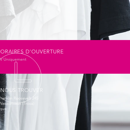
3)
erméable à l'eau
0
édé de lavage très doux
impossible
ssionnel
ORAIRES D'OUVERTURE
DV Uniquement
 NOUS TROUVER
ranklin Roosevelt 245
Nessonvaux (Trooz)
ique