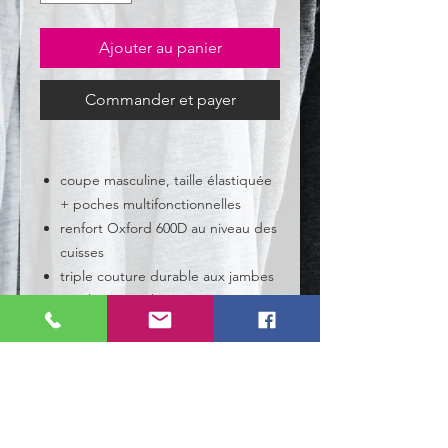
Ajouter au panier
Commander et payer
coupe masculine, taille élastiquée
+ poches multifonctionnelles
renfort Oxford 600D au niveau des
cuisses
triple couture durable aux jambes
et à l'entrejambe
détails réfléchissants
Détails produit
Exterieur:
65 % polyester, 35 % coton,
270 g/m²