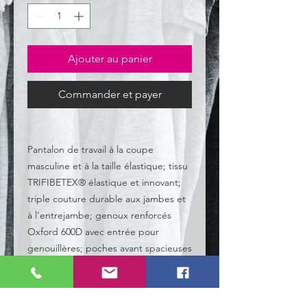
Ajouter au panier
Commander et payer
Pantalon de travail à la coupe
masculine et à la taille élastique; tissu
TRIFIBETEX® élastique et innovant;
triple couture durable aux jambes et
à l'entrejambe; genoux renforcés
Oxford 600D avec entrée pour
genouillères; poches avant spacieuses
et multifonctionnelles avec ceinture
porte-outils; détails réfléchissants;
jambes de pantalon extensibles.