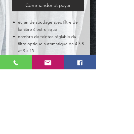
Commander et payer
écran de soudage avec filtre de
lumière électronique
nombre de teintes réglable du
filtre optique automatique de 4 à 8
et 9 à 13
Détails produit
Normes :
EN 166 - EN 175 - EN 379
NOS TYPES DE CLIENTS
- Les particuliers.
- Les entreprises.
- Les clubs sportifs.