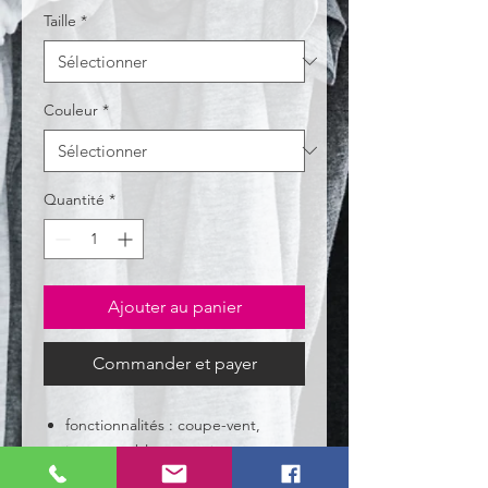
Taille
*
Couleur
*
Quantité
*
Ajouter au panier
Commander et payer
fonctionnalités : coupe-vent,
imperméable et respirante
coutures étanches thermosoudées