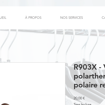
UEIL
À PROPOS
NOS SERVICES
C
R903X - 
polarthe
polaire r
Prix
20,00 €
Taxe Incluse