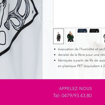
évacuation de l'humidité et sè
densité de la fibre pour une ré
fabriquée à partir de fils de qu
en plastique PET (équivalant à 2
APPELEZ-NOUS
Tél: 0479/93.43.80