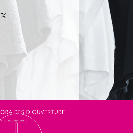
polyester recyclé. Fil durable de
ué à partir de bouteilles en
é. Fermeture zippée écologique
vant. Patte de suspension.
sur le corps. Poches latérales
ire. Poignets et taille aux bords
 Fibre dense. Élimination de
e rapide.
ORAIRES D'OUVERTURE
DV Uniquement