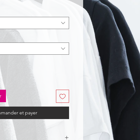
r
mander et payer