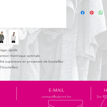
100% polyester. 100% 
haute qualité. Fabriq
plastique PET recycl
YKK NATULON ® à l'a
Surpiqûre décorative 
zippées doublées pola
gansées et moelleux.
l'humidité et séchag
chage rapide
tention thermique optimale
alité supérieure en provenant de bouteilles
3 bouteilles)
E-MAIL
H
contact@sdprint.be
Sur R