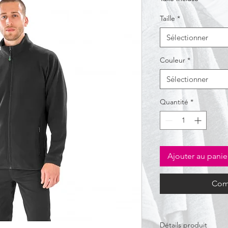
Taille
*
Sélectionner
Couleur
*
Sélectionner
Quantité
*
Ajouter au panie
Com
Détails produit