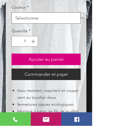
Couleur
*
Quantité
*
Ajouter au panier
Commander et payer
tissu résistant, respirant et coupe-
vent au toucher doux
fermetures zippes écologiques
fabriqué à partir de fils de qualité
supérieure en provenant de
bouteilles en plastique PET (