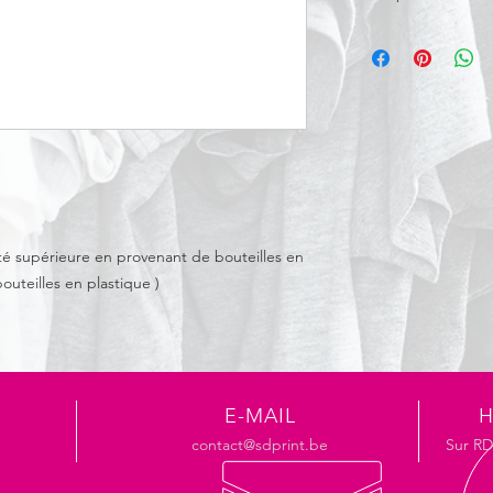
100% polyester. 100%
Fabriqué à partir de 
post-industriels. Swe
respirant et coupe-v
l'avant avec tirette. P
extensible. Finitions
extensibles. Poches z
droite zippée. Capuc
brossée à l'intérieu
viz: EN ISO 20471: 20
lité supérieure en provenant de bouteilles en
TOM Classe 2 (modèl
outeilles en plastique )
E-MAIL
H
contact@sdprint.be
Sur R