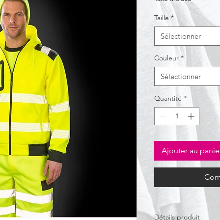
Taille
*
Sélectionner
Couleur
*
Sélectionner
Quantité
*
Ajouter au panie
Com
Détails produit