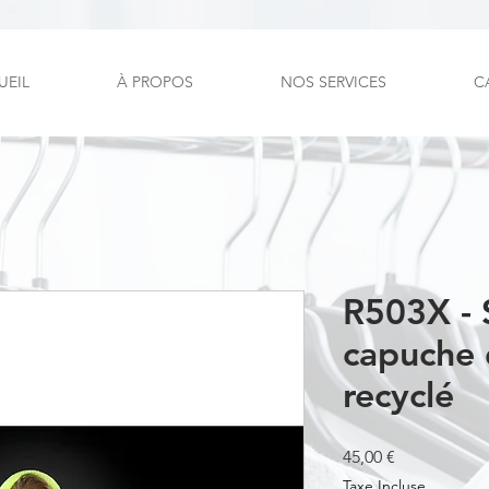
UEIL
À PROPOS
NOS SERVICES
C
R503X - 
capuche 
recyclé
Prix
45,00 €
Taxe Incluse