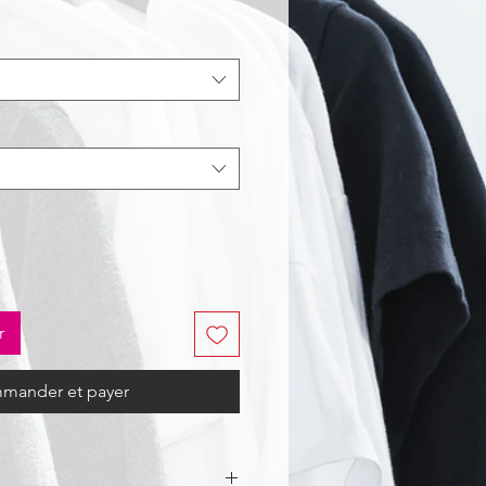
r
mander et payer