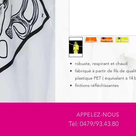
robuste, respirant et chaud
fabriqué à partir de fils de qua
plastique PET ( équivalant à 14 b
finitions réfléchissantes
APPELEZ-NOUS
Tél: 0479/93.43.80