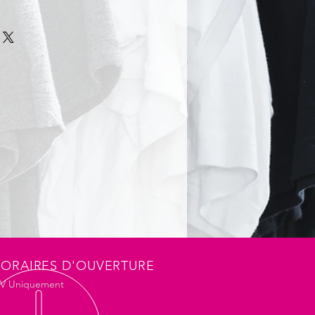
 polyester recyclé REPREVE ®.
bouteilles en plastique et déchets
at-shirt de sécurité chaud,
ent. Fermeture YKK zippée à
oignets et taille en tricot
 réfléchissantes imprimées
ippées latérales et poche poitrine
he avec cordon de serrage. Polaire
r. Patte de suspension. Norme High
13+A1: 2016 Classe 2 (RIS-3279-
e orange uniquement).
ORAIRES D'OUVERTURE
DV Uniquement