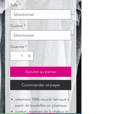
Taille
*
Couleur
*
Quantité
*
Ajouter au panier
Commander et payer
vêtement 100% recyclé fabriqué à
partir de bouteilles en plastique
confort, maintien de la chaleur et